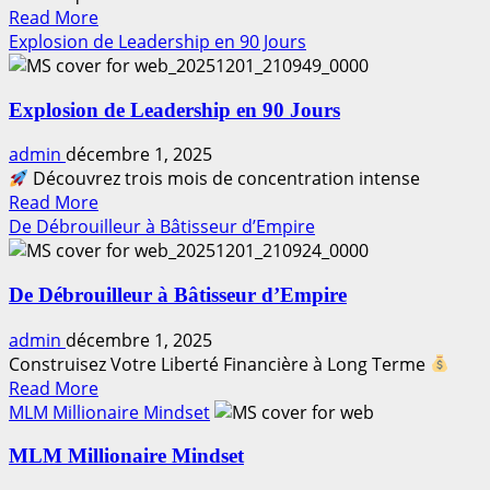
Read
Read More
more
Explosion de Leadership en 90 Jours
about
Le
Explosion de Leadership en 90 Jours
Produit
d’Abord.
admin
décembre 1, 2025
La
Découvrez trois mois de concentration intense
Confiance
Read
Read More
d’Abord.
more
De Débrouilleur à Bâtisseur d’Empire
Un
about
Business
Explosion
Fait
De Débrouilleur à Bâtisseur d’Empire
de
pour
Leadership
Durer.
admin
décembre 1, 2025
en
Construisez Votre Liberté Financière à Long Terme
90
Read
Read More
Jours
more
MLM Millionaire Mindset
about
MLM Millionaire Mindset
De
Débrouilleur