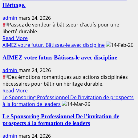
Héritage.
admin
mars 24, 2026
Passez de vendeur à bâtisseur d'actifs pour une
liberté durable.
Read
Read More
more
AIMEZ votre futur. Bâtissez-le avec discipline
about
AIMEZ votre futur. Bâtissez-le avec discipline
Créez
des
admin
mars 24, 2026
Leaders.
Des émotions romantiques aux actions disciplinées
Créez
nécessaires pour bâtir un héritage durable.
de
Read
Read More
la
more
Le Sponsoring Professionnel De l’invitation de prospects
Richesse.
about
à la formation de leaders
Créez
AIMEZ
un
Le Sponsoring Professionnel De l’invitation de
votre
Héritage.
prospects à la formation de leaders
futur.
Bâtissez-
admin
mars 24, 2026
le