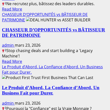
Ne recrutez plus, bâtissez des leaders durables.
avec
Read
Read More
discipline
more
CHASSEUR D’OPPORTUNITÉS vs BÂTISSEUR DE
about
PATRIMOINE
Le
CHASSEUR D’OPPORTUNITÉS vs BÂTISSEUR
Sponsoring
DE PATRIMOINE
Professionnel
De
admin
mars 23, 2026
l’invitation
Stop chasing deals and start building a 'Legacy
de
Machine'!
prospects
Read
Read More
à
more
Le Produit d’Abord. La Confiance d’Abord. Un Business
la
about
Fait pour Durer.
formation
CHASSEUR
de
D’OPPORTUNITÉS
leaders
Le Produit d’Abord. La Confiance d’Abord. Un
vs
Business Fait pour Durer.
BÂTISSEUR
DE
admin
mars 23, 2026
PATRIMOINE
Pourquoi la "Confiance" est la Vraie Monnaie ?