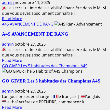
admin
novembre 11, 2025
à
Le secret ultime de la stabilité financière dans le MLM
Bâtisseur
que vous devez absolument connaître !...
d’Empire
Read
Read More
more
A4S AVANCEMENT DE RANG
about
A4S AVANCEMENT DE RANG
MLM
Millionaire
admin
octobre 27, 2025
Mindset
Le secret ultime de la stabilité financière dans le MLM
que vous devez absolument connaître !...
Read
Read More
more
GO GIVER Les 5 habitudes des Champions A4S
about
A4S
GO GIVER Les 5 habitudes des Champions A4S
AVANCEMENT
DE
admin
octobre 27, 2025
RANG
Langues prises en charge |
le français |
l’anglais |
le thaï Arrêtez de PRENDRE, commencez à...
Read
Read More