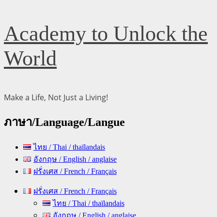
Skip
Academy to Unlock the
to
content
World
Make a Life, Not Just a Living!
ภาษา/Language/Langue
ไทย / Thai / thaïlandais
อังกฤษ / English / anglaise
ฝรั่งเศส / French / Français
Primary
ฝรั่งเศส / French / Français
Menu
ไทย / Thai / thaïlandais
อังกฤษ / English / anglaise