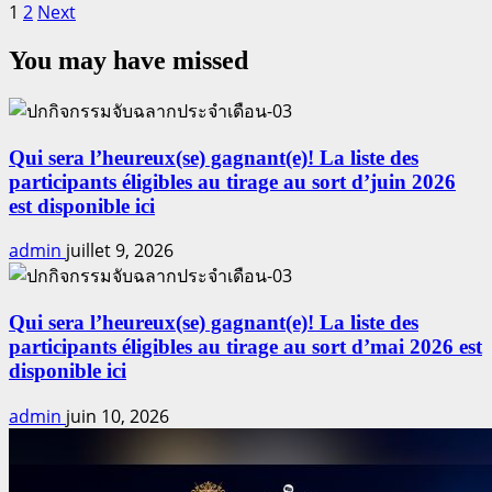
Pagination
more
1
2
Next
about
des
You may have missed
GO
publications
GIVER
Les
5
habitudes
Qui sera l’heureux(se) gagnant(e)! La liste des
des
participants éligibles au tirage au sort d’juin 2026
Champions
est disponible ici
A4S
admin
juillet 9, 2026
Qui sera l’heureux(se) gagnant(e)! La liste des
participants éligibles au tirage au sort d’mai 2026 est
disponible ici
admin
juin 10, 2026