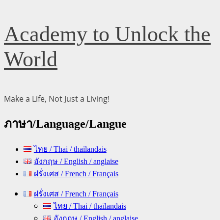
Skip
Academy to Unlock the
to
content
World
Make a Life, Not Just a Living!
ภาษา/Language/Langue
ไทย / Thai / thaïlandais
อังกฤษ / English / anglaise
ฝรั่งเศส / French / Français
Primary
ฝรั่งเศส / French / Français
Menu
ไทย / Thai / thaïlandais
อังกฤษ / English / anglaise