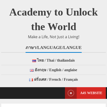
Skip
to
Academy to Unlock
content
the World
Make a Life, Not Just a Living!
ภาษา/LANGUAGE/LANGUE
ไทย / Thai / thaïlandais
อังกฤษ / English / anglaise
ฝรั่งเศส / French / Français
A4S WEBSITE