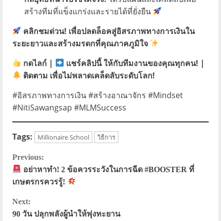
สร้างทีมที่แข็งแกร่งและรายได้ที่ยั่งยืน
คลิกชมด่วน! เพื่อปลดล็อคสู่อิสรภาพทางการเงินใน
ระยะยาวและสร้างมรดกที่คุณภาคภูมิใจ
กดไลก์
|
แชร์คลิปนี้
ให้กับทีมงานของคุณทุกคน! |
ติดตาม
เพื่อไม่พลาดเคล็ดลับระดับโลก!
#อิสรภาพทางการเงิน #สร้างอาณาจักร #Mindset
#NitiSawangsap #MLMSuccess
Tags:
Millionaire School
วิธีการ
C
Previous:
อย่าหาทำ! 2 ข้อควรระวังในการฉีด #BOOSTER ที่
o
เกษตรกรควรรู้!
n
Next:
90 วัน ปลุกพลังผู้นำให้พุ่งทะยาน