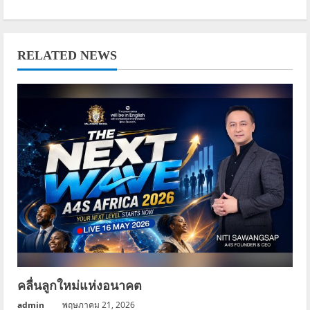
t
i
RELATED NEWS
n
u
e
R
e
a
d
i
คลื่นลูกใหม่แห่งอนาคต
n
admin
พฤษภาคม 21, 2026