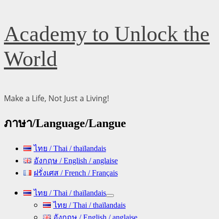
Skip
Academy to Unlock the
to
content
World
Make a Life, Not Just a Living!
ภาษา/Language/Langue
ไทย / Thai / thaïlandais
อังกฤษ / English / anglaise
ฝรั่งเศส / French / Français
Primary
ไทย / Thai / thaïlandais
Menu
ไทย / Thai / thaïlandais
อังกฤษ / English / anglaise