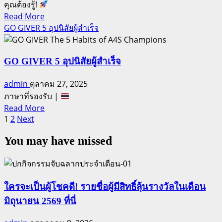
คุณต้องรู้!
ใน
Read
Read More
ธุรกิจ
more
GO GIVER 5 อุปนิสัยผู้สำเร็จ
เครือ
about
ข่าย
การ
เลื่อน
GO GIVER 5 อุปนิสัยผู้สำเร็จ
ตำแหน่ง
admin
ตุลาคม 27, 2025
และ
ภาษาที่รองรับ |
ความ
Read
Read More
มั่นคง
Posts
more
1
2
Next
about
pagination
You may have missed
GO
GIVER
5
อุปนิสัย
ผู้
ใครจะเป็นผู้โชคดี! รายชื่อผู้มีสิทธิ์ลุ้นรางวัลในเดือน
สำเร็จ
มิถุนายน 2569 ที่นี่