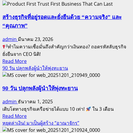
about
การ
คุณ
เชิญ
เป็น
สร้างธุรกิจที่อยู่รอดและยั่งยืนด้วย “ความจริง” และ
ชวน
นัก
“คุณภาพ”
สู่
ล่า
การ
admin
มีนาคม 23, 2026
เงิน
สร้าง
ทำไมความเชื่อมั่นถึงสำคัญกว่าเงินทอง? ถอดรหัสลับธุรกิจ
ตรา
ผู้นำ
ยั่งยืนจาก CEO นิติ!
หรือ
ระดับ
Read
Read More
นัก
โลก
more
90 วัน ปลุกพลังผู้นำให้พุ่งทะยาน
สร้าง
about
ทรัพย์สิน
สร้าง
ธุรกิจ
90 วัน ปลุกพลังผู้นำให้พุ่งทะยาน
ที่
admin
ธันวาคม 1, 2025
อยู่
เติบโตทางธุรกิจเครือข่ายได้แบบ 10 เท่า!
ใน 3 เดือน
รอด
Read
Read More
และ
more
หยุดล่าเงิน! มาเป็นผู้สร้าง “อาณาจักร”
ยั่งยืน
about
ด้วย