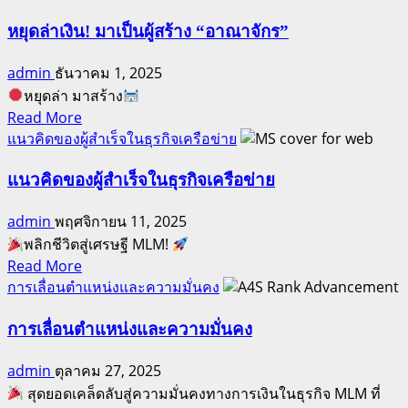
90
“ความ
วัน
หยุดล่าเงิน! มาเป็นผู้สร้าง “อาณาจักร”
จริง”
ปลุก
และ
admin
ธันวาคม 1, 2025
พลัง
“คุณภาพ”
หยุดล่า มาสร้าง
ผู้นำ
Read
Read More
ให้
more
แนวคิดของผู้สำเร็จในธุรกิจเครือข่าย
พุ่ง
about
ทะยาน
หยุด
แนวคิดของผู้สำเร็จในธุรกิจเครือข่าย
ล่า
admin
พฤศจิกายน 11, 2025
เงิน!
พลิกชีวิตสู่เศรษฐี MLM!
มา
Read
Read More
เป็น
more
การเลื่อนตำแหน่งและความมั่นคง
ผู้
about
สร้าง
แนวคิด
การเลื่อนตำแหน่งและความมั่นคง
“อาณาจักร”
ของ
admin
ตุลาคม 27, 2025
ผู้
สุดยอดเคล็ดลับสู่ความมั่นคงทางการเงินในธุรกิจ MLM ที่
สำเร็จ