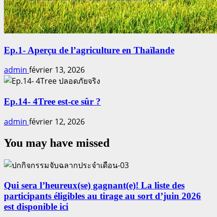
Ep.1- Aperçu de l’agriculture en Thaïlande
admin
février 13, 2026
Ep.14- 4Tree est-ce sûr ?
admin
février 12, 2026
You may have missed
Qui sera l’heureux(se) gagnant(e)! La liste des
participants éligibles au tirage au sort d’juin 2026
est disponible ici