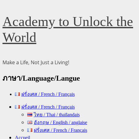
Skip
Academy to Unlock the
to
content
World
Make a Life, Not Just a Living!
ภาษา/Language/Langue
ฝรั่งเศส / French / Français
Primary
ฝรั่งเศส / French / Français
Menu
ไทย / Thai / thaïlandais
อังกฤษ / English / anglaise
ฝรั่งเศส / French / Français
Accueil