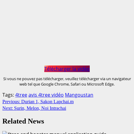
Télécharger la vidéo
Si vous ne pouvez pas télécharger, veuillez télécharger via un navigateur
web tel que Google Chrome, Safari ou Microsoft Edge.
Tags:
4tree
avis 4tree vidéo
Mangoustan
Continue
Previous:
Durian 1, Sakon Lapchai.m
Next:
Surin, Melon, Noi Intrachai
Reading
Related News