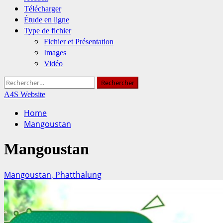
Télécharger
Étude en ligne
Type de fichier
Fichier et Présentation
Images
Vidéo
Rechercher :
A4S Website
Home
Mangoustan
Mangoustan
Mangoustan, Phatthalung