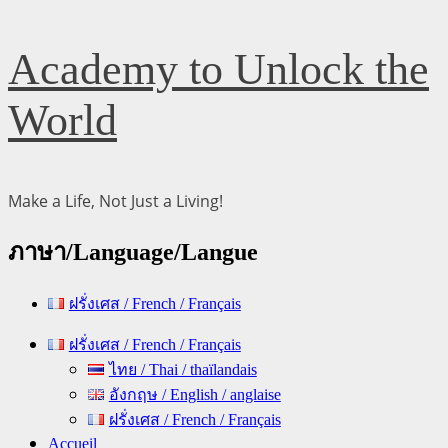
Skip
Academy to Unlock the
to
content
World
Make a Life, Not Just a Living!
ภาษา/Language/Langue
ฝรั่งเศส / French / Français
Primary
ฝรั่งเศส / French / Français
Menu
ไทย / Thai / thaïlandais
อังกฤษ / English / anglaise
ฝรั่งเศส / French / Français
Accueil