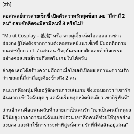
[:th]
คอสเพลย์สาวสายเซ็กซี่ เปิดตัวความรักสุดช็อก เผย “มีสามี 2
คน” ตอบชัดคิดจะมีสามีคนที่ 3 หรือไม่?
“Mokit Cosplay – 慕潔” หรือ จางมู่เจี๋ย เน็ตไอดอลสาวชาว
ฮ่องกง ผู้โด่งดังจากการแต่งคอสเพลย์แนวเซ็กซี่ มียอดติดตาม
บนเฟซบุ๊กกว่า 1.7 แสนคน ปัจจุบันเธออาศัยและทำกิจกรรม
อย่างคอสเพลย์รวมถึงสตรีมเกมในไต้หวัน
ล่าสุด เธอได้สร้างความฮือฮาเมื่อโพสต์เปิดเผยสถานะความรัก
ว่า ขณะนี้มีสามีอยู่เคียงข้างถึง 2 คน
คนแรกคือหนุ่มที่เธอรู้จักผ่านการเล่นเกม ซึ่งเธอบอกว่า “เขารัก
ฉันมาก เข้าใจฉันสุด ๆ แค่ฉันเริ่มหงุดหงิดนิดเดียว เขาก็รู้ทันที”
ส่วนอีกคนคือแฟนคลับที่กลายมาเป็นคนรัก “เขาเป็นคนมีเหตุผล
มีวินัยสูง เวลาอารมณ์ฉันแปรปรวน เขาคือคนที่ช่วยให้ทุกอย่าง
สงบลง และมักใช้การกระทำพิสูจน์ความรักที่มีต่อฉันอยู่เสมอ”