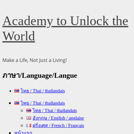
Skip
Academy to Unlock the
to
content
World
Make a Life, Not Just a Living!
ภาษา/Language/Langue
ไทย / Thai / thaïlandais
Primary
ไทย / Thai / thaïlandais
Menu
ไทย / Thai / thaïlandais
อังกฤษ / English / anglaise
ฝรั่งเศส / French / Français
หน้าแรก