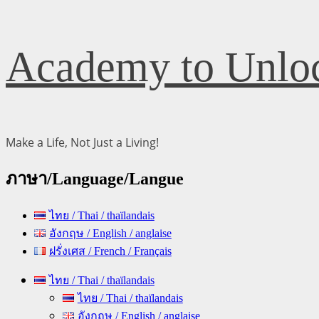
Skip
Academy to Unloc
to
content
Make a Life, Not Just a Living!
ภาษา/Language/Langue
ไทย / Thai / thaïlandais
อังกฤษ / English / anglaise
ฝรั่งเศส / French / Français
Primary
ไทย / Thai / thaïlandais
Menu
ไทย / Thai / thaïlandais
อังกฤษ / English / anglaise