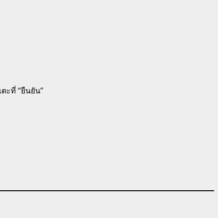
ะที่ “ยืนยัน”