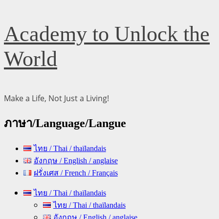
Skip
Academy to Unlock the
to
content
World
Make a Life, Not Just a Living!
ภาษา/Language/Langue
ไทย / Thai / thaïlandais
อังกฤษ / English / anglaise
ฝรั่งเศส / French / Français
Primary
ไทย / Thai / thaïlandais
Menu
ไทย / Thai / thaïlandais
อังกฤษ / English / anglaise