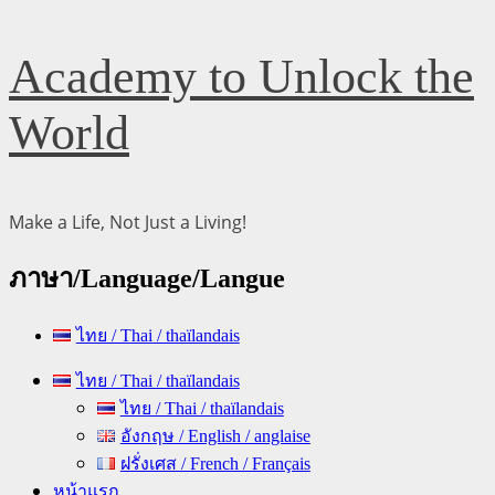
Skip
Academy to Unlock the
to
content
World
Make a Life, Not Just a Living!
ภาษา/Language/Langue
ไทย / Thai / thaïlandais
Primary
ไทย / Thai / thaïlandais
Menu
ไทย / Thai / thaïlandais
อังกฤษ / English / anglaise
ฝรั่งเศส / French / Français
หน้าแรก