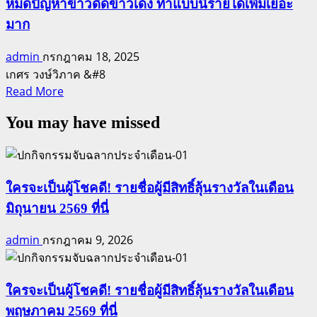
หมดปัญหาข้าวดีดข้าวเด้ง ทำแบบนี้รายได้เพิ่มเยอะ
มาก
admin
กรกฎาคม 18, 2025
เกศร วงษ์วิภาค &#8
Read
Read More
more
You may have missed
about
หมด
ปัญหา
ข้าว
ใครจะเป็นผู้โชคดี! รายชื่อผู้มีสิทธิ์ลุ้นรางวัลในเดือน
ดีด
มิถุนายน 2569 ที่นี่
ข้าว
เด้ง
admin
กรกฎาคม 9, 2026
ทำ
แบบ
นี้
ใครจะเป็นผู้โชคดี! รายชื่อผู้มีสิทธิ์ลุ้นรางวัลในเดือน
ราย
พฤษภาคม 2569 ที่นี่
ได้