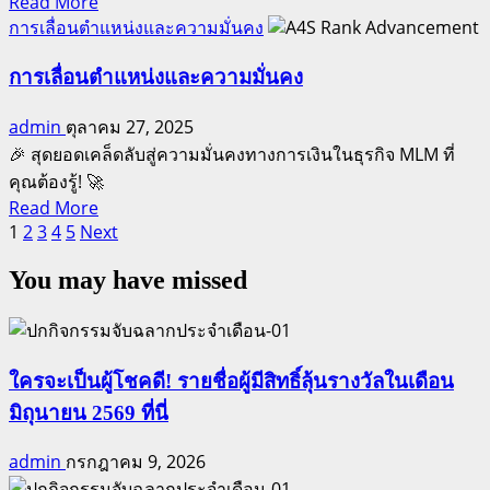
Read
Read More
เป็น
more
การเลื่อนตำแหน่งและความมั่นคง
ผู้
about
สร้าง
แนวคิด
การเลื่อนตำแหน่งและความมั่นคง
“อาณาจักร”
ของ
admin
ตุลาคม 27, 2025
ผู้
🎉 สุดยอดเคล็ดลับสู่ความมั่นคงทางการเงินในธุรกิจ MLM ที่
สำเร็จ
คุณต้องรู้! 🚀
ใน
Read
Read More
ธุรกิจ
Posts
more
1
2
3
4
5
Next
เครือ
about
pagination
ข่าย
You may have missed
การ
เลื่อน
ตำแหน่ง
และ
ใครจะเป็นผู้โชคดี! รายชื่อผู้มีสิทธิ์ลุ้นรางวัลในเดือน
ความ
มิถุนายน 2569 ที่นี่
มั่นคง
admin
กรกฎาคม 9, 2026