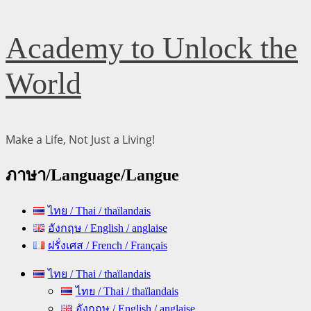
Skip
Academy to Unlock the
to
content
World
Make a Life, Not Just a Living!
ภาษา/Language/Langue
ไทย / Thai / thaïlandais
อังกฤษ / English / anglaise
ฝรั่งเศส / French / Français
Primary
ไทย / Thai / thaïlandais
Menu
ไทย / Thai / thaïlandais
อังกฤษ / English / anglaise