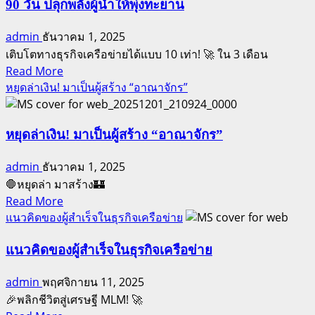
ธุรกิจ
90 วัน ปลุกพลังผู้นำให้พุ่งทะยาน
ที่
admin
ธันวาคม 1, 2025
อยู่
เติบโตทางธุรกิจเครือข่ายได้แบบ 10 เท่า! 🚀 ใน 3 เดือน
รอด
Read
Read More
และ
more
หยุดล่าเงิน! มาเป็นผู้สร้าง “อาณาจักร”
ยั่งยืน
about
ด้วย
90
“ความ
วัน
หยุดล่าเงิน! มาเป็นผู้สร้าง “อาณาจักร”
จริง”
ปลุก
และ
admin
ธันวาคม 1, 2025
พลัง
“คุณภาพ”
🛑หยุดล่า มาสร้าง🏰
ผู้นำ
Read
Read More
ให้
more
แนวคิดของผู้สำเร็จในธุรกิจเครือข่าย
พุ่ง
about
ทะยาน
หยุด
แนวคิดของผู้สำเร็จในธุรกิจเครือข่าย
ล่า
admin
พฤศจิกายน 11, 2025
เงิน!
🎉พลิกชีวิตสู่เศรษฐี MLM! 🚀
มา