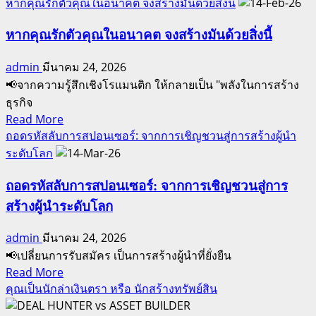
more
หากคุณรักตัวคุณในอนาคต จงสร้างมันด้วยสิ่งนี้
แคมเปญ
about
Africa
สร้าง
หากคุณรักตัวคุณในอนาคต จงสร้างมันด้วยสิ่งนี้
Odyssey
ผู้นำ
2027
admin
มีนาคม 24, 2026
สร้าง
📢จากความรู้สึกเชิงโรแมนติก ให้กลายเป็น "พลังในการสร้าง
ความ
ธุรกิจ
มั่งคั่ง
Read
Read More
สร้าง
more
ถอดรหัสลับการสปอนเซอร์: จากการเชิญชวนสู่การสร้างผู้นำ
มรดก
about
ระดับโลก
หาก
คุณ
ถอดรหัสลับการสปอนเซอร์: จากการเชิญชวนสู่การ
รัก
สร้างผู้นำระดับโลก
ตัว
คุณ
admin
มีนาคม 24, 2026
ใน
📢เปลี่ยนการรับสมัคร เป็นการสร้างผู้นำที่ยั่งยืน
อนาคต
Read
Read More
more
คุณเป็นนักล่าเงินตรา หรือ นักสร้างทรัพย์สิน
จง
about
สร้าง