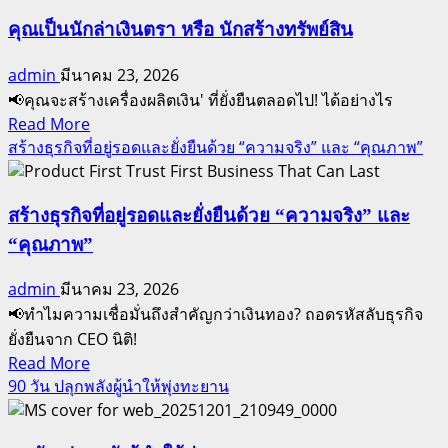
ถอดรหัส
มัน
ลับ
คุณเป็นนักล่าเงินตรา หรือ นักสร้างทรัพย์สิน
ด้วย
กา
สิ่ง
admin
มีนาคม 23, 2026
รส
นี้
📢คุณจะสร้างเครื่องผลิตเงิน' ที่ยั่งยืนตลอดไป! ได้อย่างไร
ปอน
Read
Read More
เซอร์:
more
สร้างธุรกิจที่อยู่รอดและยั่งยืนด้วย “ความจริง” และ “คุณภาพ”
จาก
about
การ
คุณ
เชิญ
เป็น
สร้างธุรกิจที่อยู่รอดและยั่งยืนด้วย “ความจริง” และ
ชวน
นัก
“คุณภาพ”
สู่
ล่า
การ
admin
มีนาคม 23, 2026
เงิน
สร้าง
📢ทำไมความเชื่อมั่นถึงสำคัญกว่าเงินทอง? ถอดรหัสลับธุรกิจ
ตรา
ผู้นำ
ยั่งยืนจาก CEO นิติ!
หรือ
ระดับ
Read
Read More
นัก
โลก
more
90 วัน ปลุกพลังผู้นำให้พุ่งทะยาน
สร้าง
about
ทรัพย์สิน
สร้าง