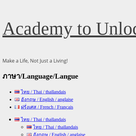
Skip
Academy to Unloc
to
content
Make a Life, Not Just a Living!
ภาษา/Language/Langue
ไทย / Thai / thaïlandais
อังกฤษ / English / anglaise
ฝรั่งเศส / French / Français
Primary
ไทย / Thai / thaïlandais
Menu
ไทย / Thai / thaïlandais
อังกฤษ / English / anglaise