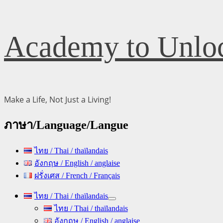
Skip
Academy to Unloc
to
content
Make a Life, Not Just a Living!
ภาษา/Language/Langue
ไทย / Thai / thaïlandais
อังกฤษ / English / anglaise
ฝรั่งเศส / French / Français
Primary
ไทย / Thai / thaïlandais
Menu
ไทย / Thai / thaïlandais
อังกฤษ / English / anglaise