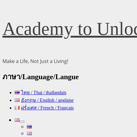
Skip
Academy to Unloc
to
content
Make a Life, Not Just a Living!
ภาษา/Language/Langue
ไทย / Thai / thaïlandais
อังกฤษ / English / anglaise
ฝรั่งเศส / French / Français
Primary
Menu