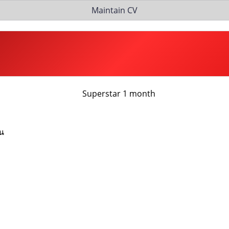
Maintain CV
ิน