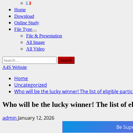
Home
Download
Online Study
File Type
File & Presentation
All Image
All Video
Search
for:
A4S Website
Home
Uncategorized
Who will be the lucky winner! The list of eligible par
Who will be the lucky winner! The list of e
admin
January 12, 2026
Be Sup