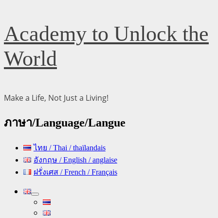
Skip
Academy to Unlock the
to
content
World
Make a Life, Not Just a Living!
ภาษา/Language/Langue
ไทย / Thai / thaïlandais
อังกฤษ / English / anglaise
ฝรั่งเศส / French / Français
Primary
Menu