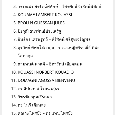
วรรณพร จิรรัตน์พิทักษ์ – ไพรศักดิ์ จิรรัตน์พิทักษ์
KOUAME LAMBERT KOUASSI
BROU N GUESSAN JULES
ปิยวุฒิ ธนาพันธ์ประเสริฐ
อิทธิกร เศรษฐกวี – สิริรัตน์ ศรีสุขเจริญพร
สุรวิทย์ ทิพยโสภากุล – ร.ต.อ.หญิงศิราณีย์ ทิพย
โสภากุล
ถามพนต์ นวลดี – ธิดารัตน์ เอียดหมุน
KOUASSI NORBERT KOUADIO
DOMAGNI AGOSSA BIENVENU
ดร.สิปปภาส โรจนวสุธร
วัชรชัย ขุนศรีรักษา
ดร.โนรี เต๊ะหละ
คณาง ไพรบึง – ดร.แทน ไพรบึง