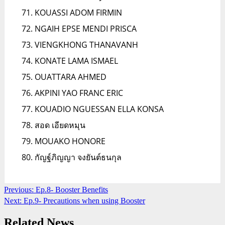
KOUASSI ADOM FIRMIN
NGAIH EPSE MENDI PRISCA
VIENGKHONG THANAVANH
KONATE LAMA ISMAEL
OUATTARA AHMED
AKPINI YAO FRANC ERIC
KOUADIO NGUESSAN ELLA KONSA
สอด เอียดหมุน
MOUAKO HONORE
กัญฐ์ภิญญา จงยันต์ธนกุล
Continue
Previous:
Ep.8- Booster Benefits
Next:
Ep.9- Precautions when using Booster
Reading
Related News