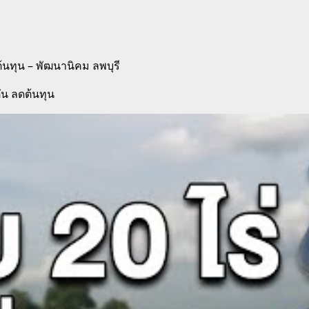
ต้นทุน – พัฒนานิคม ลพบุรี
ตัน ลดต้นทุน