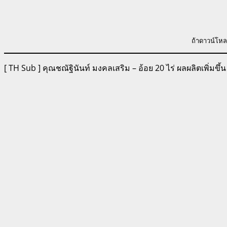
ถ้าดาวน์โหล
[ TH Sub ] คุณชณัฐินันท์ มงคลเสริม – อ้อย 20 ไร่ ผลผลิตเพิ่มขึ้