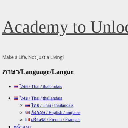
Skip
Academy to Unloc
to
content
Make a Life, Not Just a Living!
ภาษา/Language/Langue
ไทย / Thai / thaïlandais
Primary
ไทย / Thai / thaïlandais
Menu
ไทย / Thai / thaïlandais
อังกฤษ / English / anglaise
ฝรั่งเศส / French / Français
หน้าแรก