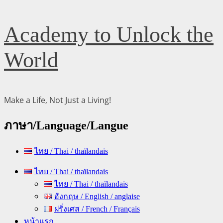
Skip
Academy to Unlock the
to
content
World
Make a Life, Not Just a Living!
ภาษา/Language/Langue
ไทย / Thai / thaïlandais
Primary
ไทย / Thai / thaïlandais
Menu
ไทย / Thai / thaïlandais
อังกฤษ / English / anglaise
ฝรั่งเศส / French / Français
หน้าแรก