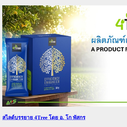
สไลด์บรรยาย 4Tree โดย อ. โก พัสกร