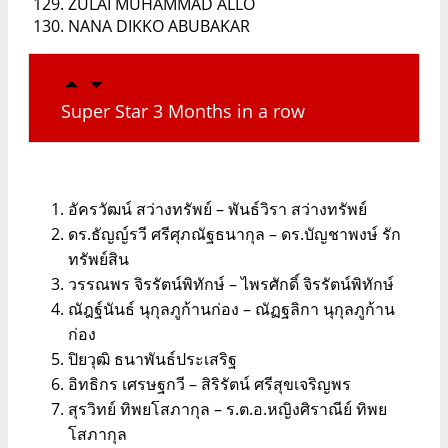
ZULAI MUHAMMAD ALLO
NANA DIKKO ABUBAKAR
Super Star 3 Months in a row
อัครวัฒน์ สว่างทรัพย์ – พันธ์วิรา สว่างทรัพย์
ดร.ธัญญ์รวี ศรีศุภณัฐธนากุล – ดร.บัญชาพงษ์ รัก
ทรัพย์สิน
วรรณพร จิรรัตน์พิทักษ์ – ไพรศักดิ์ จิรรัตน์พิทักษ์
ณัฎฐ์นันธ์ นุกุลภูก้านก่อง – ณัฏฐลิกา นุกุลภูก้าน
ก่อง
ปิยวุฒิ ธนาพันธ์ประเสริฐ
อิทธิกร เศรษฐกวี – สิริรัตน์ ศรีสุขเจริญพร
สุรวิทย์ ทิพยโสภากุล – ร.ต.อ.หญิงศิราณีย์ ทิพย
โสภากุล