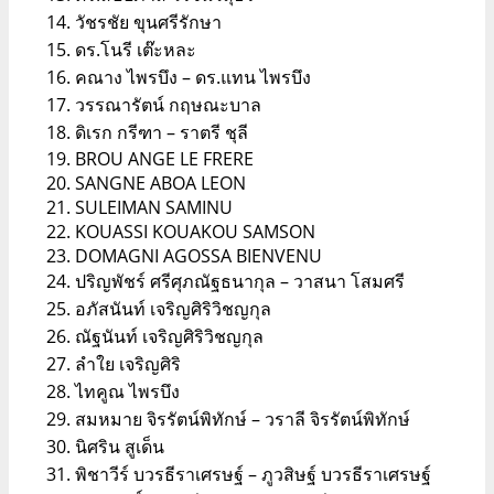
วัชรชัย ขุนศรีรักษา
ดร.โนรี เต๊ะหละ
คณาง ไพรบึง – ดร.แทน ไพรบึง
วรรณารัตน์ กฤษณะบาล
ดิเรก กรีฑา – ราตรี ชุลี
BROU ANGE LE FRERE
SANGNE ABOA LEON
SULEIMAN SAMINU
KOUASSI KOUAKOU SAMSON
DOMAGNI AGOSSA BIENVENU
ปริญพัชร์ ศรีศุภณัฐธนากุล – วาสนา โสมศรี
อภัสนันท์ เจริญศิริวิชญกุล
ณัฐนันท์ เจริญศิริวิชญกุล
ลำใย เจริญศิริ
ไทคูณ ไพรบึง
สมหมาย จิรรัตน์พิทักษ์ – วราลี จิรรัตน์พิทักษ์
นิศริน สูเด็น
พิชาวีร์ บวรธีราเศรษฐ์ – ภูวสิษฐ์ บวรธีราเศรษฐ์