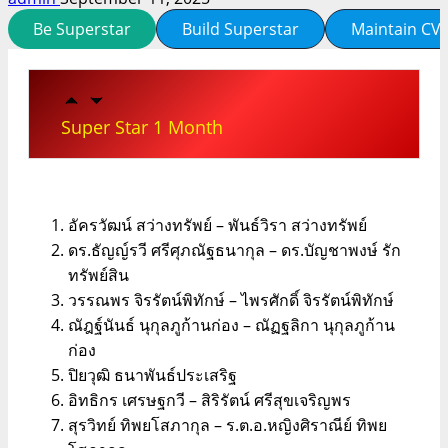
Be Superstar
Build Superstar
Maintain CV
Super Star 1 Month
อัครวัฒน์ สว่างทรัพย์ – พันธ์วิรา สว่างทรัพย์
ดร.ธัญญ์รวี ศรีศุภณัฐธนากุล – ดร.บัญชาพงษ์ รัก
ทรัพย์สิน
วรรณพร จิรรัตน์พิทักษ์ – ไพรศักดิ์ จิรรัตน์พิทักษ์
ณัฎฐ์นันธ์ นุกุลภูก้านก่อง – ณัฏฐลิกา นุกุลภูก้าน
ก่อง
ปิยวุฒิ ธนาพันธ์ประเสริฐ
อิทธิกร เศรษฐกวี – สิริรัตน์ ศรีสุขเจริญพร
สุรวิทย์ ทิพยโสภากุล – ร.ต.อ.หญิงศิราณีย์ ทิพย