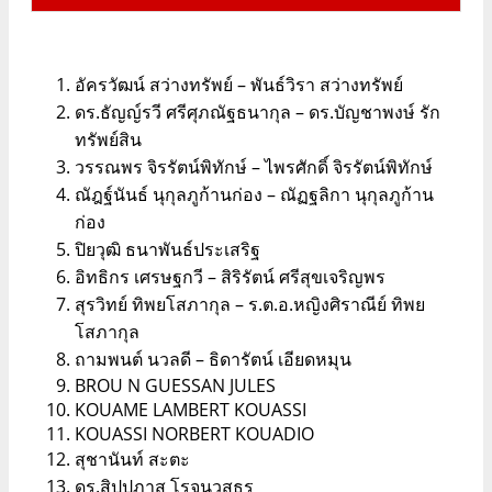
อัครวัฒน์ สว่างทรัพย์ – พันธ์วิรา สว่างทรัพย์
ดร.ธัญญ์รวี ศรีศุภณัฐธนากุล – ดร.บัญชาพงษ์ รัก
ทรัพย์สิน
วรรณพร จิรรัตน์พิทักษ์ – ไพรศักดิ์ จิรรัตน์พิทักษ์
ณัฎฐ์นันธ์ นุกุลภูก้านก่อง – ณัฏฐลิกา นุกุลภูก้าน
ก่อง
ปิยวุฒิ ธนาพันธ์ประเสริฐ
อิทธิกร เศรษฐกวี – สิริรัตน์ ศรีสุขเจริญพร
สุรวิทย์ ทิพยโสภากุล – ร.ต.อ.หญิงศิราณีย์ ทิพย
โสภากุล
ถามพนต์ นวลดี – ธิดารัตน์ เอียดหมุน
BROU N GUESSAN JULES
KOUAME LAMBERT KOUASSI
KOUASSI NORBERT KOUADIO
สุชานันท์ สะตะ
ดร.สิปปภาส โรจนวสุธร