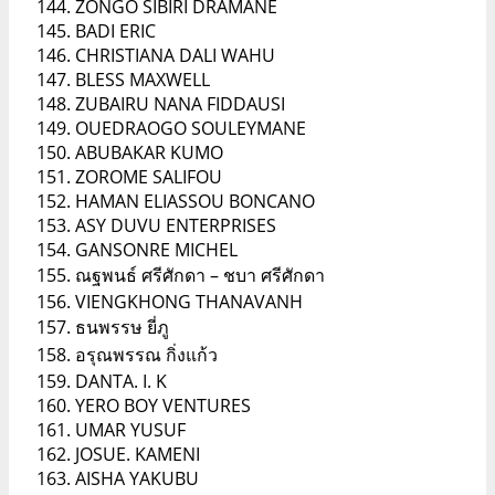
ZONGO SIBIRI DRAMANE
BADI ERIC
CHRISTIANA DALI WAHU
BLESS MAXWELL
ZUBAIRU NANA FIDDAUSI
OUEDRAOGO SOULEYMANE
ABUBAKAR KUMO
ZOROME SALIFOU
HAMAN ELIASSOU BONCANO
ASY DUVU ENTERPRISES
GANSONRE MICHEL
ณฐพนธ์ ศรีศักดา – ชบา ศรีศักดา
VIENGKHONG THANAVANH
ธนพรรษ ยี่ภู
อรุณพรรณ กิ่งแก้ว
DANTA. I. K
YERO BOY VENTURES
UMAR YUSUF
JOSUE. KAMENI
AISHA YAKUBU