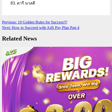
ดารี นวลดี
Continue
Previous:
10 Golden Rules for Success!!!
Next:
How to Succeed with A4S Pay Plan Part 4
Reading
Related News