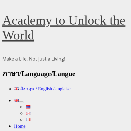
Skip
Academy to Unlock the
to
content
World
Make a Life, Not Just a Living!
ภาษา/Language/Langue
อังกฤษ / English / anglaise
Primary
Menu
Home