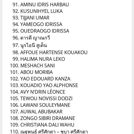
AMINU IDRIS HARBAU
KUSUNIHYEL LUKA
TIJJANI UMAR
YAMEOGO IDRISSA
OUEDRAOGO IDRISSA
ดารดี ญาณกวี
นูรไอนี สูเด็น
AFFOUE HARTENSE KOUAKOU
HALIMA NURA LEKO
MESHACH SANI
ABOU MORIBA
YAO EDOUARD KANZA
KOUADIO YAO ALPHONSE
AVY N’DRIN LÉONCE
TEWOU NOVISSI DODZI
LAWANI SOULEYMANE
AUWAL ABUBAKAR
ZONGO SIBIRI DRAMANE
CHRISTIANA DALI WAHU
ณฐพนธ์ ศรีศักดา – ชบา ศรีศักดา